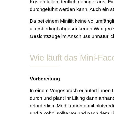
Kosten fallen deutlich geringer aus. Ein
durchgeführt werden kann. Auch ein stat
Da bei einem Minilift keine vollumfängli
altersbedingt abgesunkenen Wangen 
Gesichtszüge im Anschluss unnatürlich 
Wie läuft das Mini-Face
Vorbereitung
In einem Vorgespräch erläutert Ihnen D
durch und plant Ihr Lifting dann anhand
erforderlich. Medikamente mit blutverd
und Alkohol sollte vor und nach dem Li