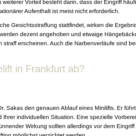
 weiterer Vorteil besteht darin, dass der Eingriff häu
ionärer Aufenthalt ist meist nicht erforderlich.
che Gesichtsstraffung stattfindet, wirken die Ergebnis
werden dezent angehoben und etwaige Hängebäckch
straff erscheinen. Auch die Narbenverläufe sind bei 
lift in Frankfurt ab?
r. Sakas den genauen Ablauf eines Minilifts. Er füh
 Ihrer individuellen Situation. Eine spezielle Vorbere
ünnender Wirkung sollten allerdings vor dem Eingrif
fting möglichst verzichtet werden.