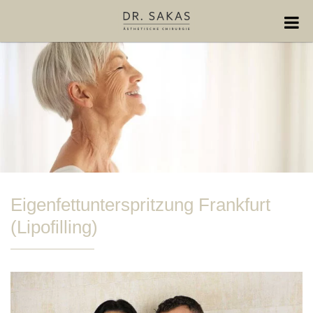
Eigenfettunterspritzung Frankfurt
(Lipofilling)